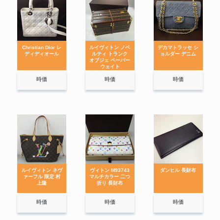
Christian Dior レ
ルイヴィトン ノベ
デカマトラッセ シ
ディディオール
ルティ トランク
ョルダー デニム
オブジェ ペーパー
ウェイト
時価
時価
時価
ルイヴィトン ネヴ
ヴィトン M93743
ダンヒル 長財布
ァーフル 限定 村
マルチカラー 二つ
上隆
折り 長財布
時価
時価
時価