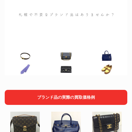
ヴァレクストラ – Valextra
イディジ
ロエベ – LOEWE
パズルバッグ
BEL AIR XL キャリーオールバ
バレンシアガ – BALENCIAGA
ッグ
ヴァレンティノ – VALENTINO
Vスリング
ブランド品の実際の買取価格例