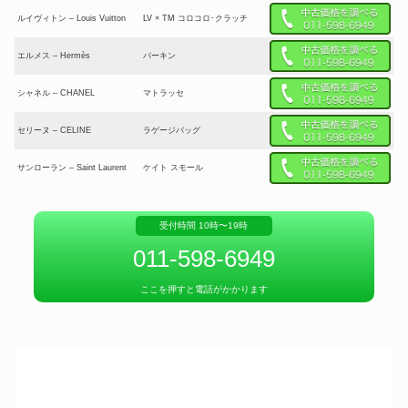
ルイヴィトン – Louis Vuitton
LV × TM コロコロ･クラッチ
エルメス – Hermès
バーキン
シャネル – CHANEL
マトラッセ
セリーヌ – CELINE
ラゲージバッグ
サンローラン – Saint Laurent
ケイト スモール
シアリング＆レザー製CHAIN
クロエ – Chloé
HORSEショルダーバッグ
受付時間 10時〜19時
ゴヤール – GOYARD
アンジュGMバッグ
011-598-6949
プラダ – PRADA
ガレリア
ここを押すと電話がかかります
〔グッチ ダイアナ〕パイソン ミ
グッチ – GUCCI
ニ トートバッグ
フェンディ – FENDI
ピーカブー
ボッテガヴェネタ – BOTTEGA
ホップ
VENETA