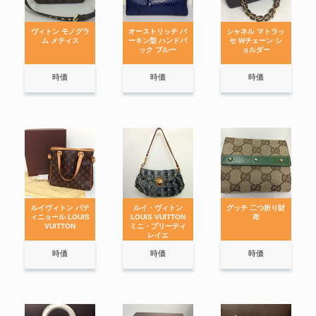
ヴィトン モノグラ
オーストリッチ バ
シャネル マトラッ
ム メティス
ーキン型 ハンドバ
セ Wチェーン シ
ック ブルー
ョルダー
時価
時価
時価
ルイヴィトン バテ
ルイ・ヴィトン
グッチ 二つ折り財
ィニョール LOUIS
LOUIS VUITTON
布
VUITTON
ミニ・プリーティ
レイエ
時価
時価
時価