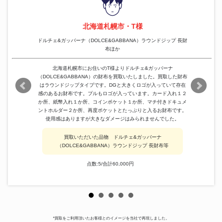
北海道札幌市・T様
ドルチェ&ガッバーナ（DOLCE&GABBANA）ラウンドジップ 長財
布ほか
北海道札幌市にお住いのT様よりドルチェ&ガッバーナ
（DOLCE&GABBANA）の財布を買取いたしました。買取した財布
はラウンドジップタイプです。DGと大きくロゴが入っていて存在
感のあるお財布です。プルもロゴが入っています。カード入れ１２
か所、紙幣入れ１か所、コインポケット１か所、マチ付きドキュメ
ントホルダー２か所、再度ポケットとたっぷりと入るお財布です。
使用感はありますが大きなダメージはみられませんでした。
買取いただいた品物 ドルチェ&ガッバーナ
（DOLCE&GABBANA）ラウンドジップ 長財布等
点数:5/合計60,000円
*買取をご利用頂いたお客様とのイメージを当社で再現しました。