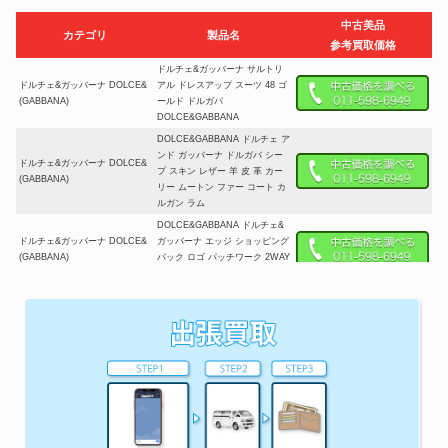
中古美品
カテゴリ
製品名
参考買取価格
ドルチェ&ガッバーナ サルトリ
ドルチェ&ガッバーナ DOLCE&
アル ドレスアップ スーツ 48 ゴ
(GABBANA)
ールド ドルガバ
DOLCE&GABBANA
DOLCE&GABBANA ドルチェ ア
ンド ガッバーナ ドルガバ シー
ドルチェ&ガッバーナ DOLCE&
プ スキン レザー 羊 皮 革 カー
(GABBANA)
リー ムートン ファー コート カ
ルガン ラム
DOLCE&GABBANA ドルチェ&
ドルチェ&ガッバーナ DOLCE&
ガッバーナ エッジ ショッピング
(GABBANA)
バック ロゴ パッチワーク 2WAY
デニム レザー メンズ
ドルチェ&ガッバーナ クロコダ
ドルチェ&ガッバーナ DOLCE&
イル ベルト マスクラットファー
(GABBANA)
付き ムートン コート
ドルチェ&ガッバーナ
ドルチェ&ガッバーナ DOLCE&
DOLCE&GABBANA 2018AWコ
(GABBANA)
レクション 刺繍 カシミア100%
ニット セーター 54
ドルチェ&ガッバーナ
ドルチェ&ガッバーナ DOLCE&
DOLCE&GABBANA 装飾デザイ
(GABBANA)