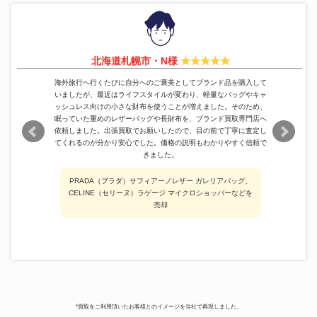
メタルロゴ ヘアクリップ ホワイ
ミュウミュウ(miumiu)
14,000円
ト
CIRCUIT ホワイト シルバー ス
バレンシアガ(BALENCIAGA)
49,000円
ニーカー
ドルチェ&ガッバーナ(DOLCE＆
クロスラインストーンスックレ
北海道札幌市・N様
18,900円
GABBANA)
ス ゴールド
ZIPPO
スターリングシルバー 2015年製
12,600円
海外旅行へ行くたびに自分へのご褒美としてブランド品を購入して
いましたが、最近はライフスタイルが変わり、軽量なバッグやキャ
マイスターシュテュック 149 万
Montblanc
31,500円
ッシュレス向けの小さな財布を使うことが増えました。そのため、
年筆
眠っていた重めのレザーバッグや長財布を、ブランド買取専門店へ
依頼しました。出張買取でお願いしたので、目の前で丁寧に査定し
てくれるのが分かり安心でした。価格の説明もわかりやすく信頼で
きました。
PRADA（プラダ）サフィアーノレザー ガレリアバッグ、
CELINE（セリーヌ）ラゲージ マイクロショッパーなどを
売却
*買取をご利用頂いたお客様とのイメージを当社で再現しました。