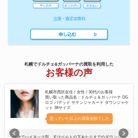
ン カシミア ロング コート 56
DOLCE&GABBANA イタリア製
ドルチェ&ガッバーナ DOLCE&
バロック 黒 コート ワンピース
(GABBANA)
ケープ ポンチョ ドレス ゴール
ド ブラック 金
ドルチェ&ガッバーナ
ドルチェ&ガッバーナ DOLCE&
DOLCE&GABBANA エンジェル
(GABBANA)
ロイヤル 刺繍 カシミア100% パ
ーカー50 ブラック フーディー
ドルチェアンドガッバーナ スカ
ドルチェ&ガッバーナ DOLCE&
ジャン ジャガー アヴァンギャル
(GABBANA)
ド 総裏柄
札幌でドルチェ&ガッバーナの買取を利用した
DOLCE&GABBANA ドルチェ&
お客様の声
ドルチェ&ガッバーナ DOLCE&
ガッバーナ クロコダイル レザー
(GABBANA)
シューズ ブラック 7 保存袋
札幌市西区在住 / 女性 / 30代のお客様
買い取った商品名：ドルチェ＆ガッバーナ DG
ロゴ パデッド サテンジャカード ダウンジャケ
ット 38サイズ
思っていた以上の買取金額でした
黒色でハイネック型、丈はベルトの下あたりまでのダウンジャ