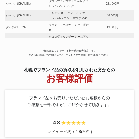
ダブルフラップマトラッセ クラ
シャネル(CHANEL)
231,000円
シックハンドバッグ
チャンス オー タンドゥル オー
シャネル(CHANEL)
49,000円
ドゥ パルファム 100ml まとめ
ラウンドファスナー レザー長財
グッチ(GUCCI)
13,300円
布
クロコダイルレザー レースアッ
グッチ(GUCCI)
210,000円
プシューズ
2WAYショルダーレザーバッグ
セリーヌ(CELINE)
*価格はあくまでサイト制作時の参考価格です。
95,900円
ベージュ
売る時期や当社の在庫状況によってかわるので是非一度ご連絡ください。
コーチ(COACH)
レザーバックパック 大容量
21,000円
クロスボディー レディースバ
札幌でブランド品の買取を利用された方からの
コーチ(COACH)
8,400円
ッグ
お客様評価
2WAY ショッパーバッグ イエロ
フェンディ(FENDI)
46,900円
ー
メンズ ローカット スニーカー
フェンディ(FENDI)
12,600円
28cm
ブランド品をお売りいただいたお客様からの
プラダ(PRADA)
ダウンベスト ラムレザー
35,000円
ご感想を一部ですが、ご紹介させて頂きます。
ウッディ スモール2WAYショル
クロエ(Chloe)
30,800円
ダーバッグ
サルヴァトーレ・フェラガモ
レザードライビングシューズ 箱
4.8
10,500円
(Salvatore Ferragamo)
付
レビュー平均：4.8(20件)
フルラ(FURLA)
SCUBA 2wayリュック
16,100円