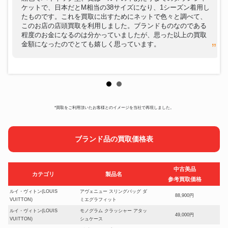
ケットで、日本だとM相当の38サイズになり、1シーズン着用し
たものです。これを買取に出すためにネットで色々と調べて、
このお店の店頭買取を利用しました。ブランドものなのである
程度のお金になるのは分かっていましたが、思った以上の買取
金額になったのでとても嬉しく思っています。
*買取をご利用頂いたお客様とのイメージを当社で再現しました。
ブランド品の買取価格表
中古美品
カテゴリ
製品名
参考買取価格
ルイ・ヴィトン(LOUIS
アヴェニュー スリングバッグ ダ
88,900円
VUITTON)
ミエグラフィット
ルイ・ヴィトン(LOUIS
モノグラム クラッシャー アタッ
49,000円
VUITTON)
シュケース